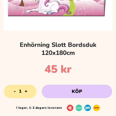
Enhörning Slott Bordsduk
120x180cm
45
kr
Enhörning
KÖP
Slott
Bordsduk
120x180cm
I lager, 1-2 dagars leverans
mängd