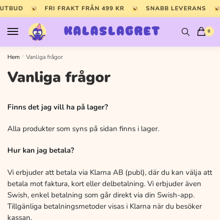
Skip
Skip
 UTBUD
FRI FRAKT FRÅN 499 KR
SNABB LEVERANS
to
to
navigation
content
KALASLAGRET
0
Hem
/
Vanliga frågor
Vanliga frågor
Finns det jag vill ha på lager?
Alla produkter som syns på sidan finns i lager.
Hur kan jag betala?
Vi erbjuder att betala via Klarna AB (publ), där du kan välja att
betala mot faktura, kort eller delbetalning. Vi erbjuder även
Swish, enkel betalning som går direkt via din Swish-app.
Tillgänliga betalningsmetoder visas i Klarna när du besöker
kassan.