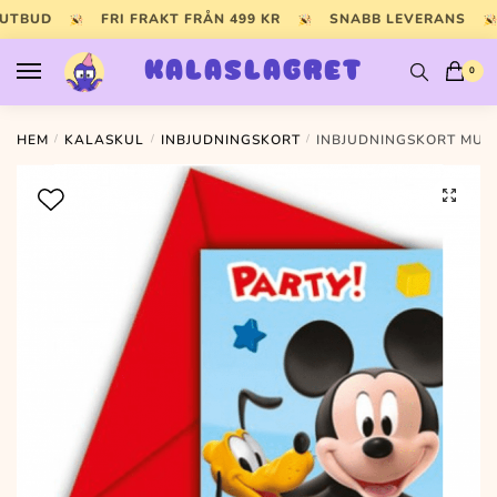
Skip
Skip
 UTBUD
FRI FRAKT FRÅN 499 KR
SNABB LEVERANS
to
to
navigation
content
KALASLAGRET
0
HEM
/
KALASKUL
/
INBJUDNINGSKORT
/
INBJUDNINGSKORT MUSS
🔍