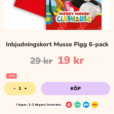
Inbjudningskort Musse Pigg 6-pack
Det
Det
19
kr
29
kr
ursprungli
nuvar
-34%
Inbjudningskort
KÖP
priset
priset
Musse
Pigg
6-
I lager, 1-2 dagars leverans
var:
är:
pack