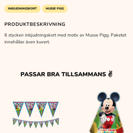
mängd
29 kr.
19 kr.
INBJUDNINGSKORT
MUSSE PIGG
PRODUKTBESKRIVNING
6 stycken inbjudningskort med motiv av Musse Pigg. Paketet
innehåller även kuvert.
PASSAR BRA TILLSAMMANS ✌️