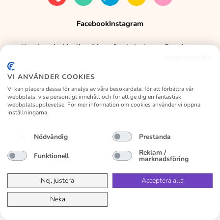
Facebook
Instagram
Kundservice
Vanliga frågor
Om kalaslagret
Byte/retur
Integritetspolicy
Köpvillkor
Privacy Policy
VI ANVÄNDER COOKIES
Vi kan placera dessa för analys av våra besökardata, för att förbättra vår
webbplats, visa personligt innehåll och för att ge dig en fantastisk
webbplatsupplevelse. För mer information om cookies använder vi öppna
inställningarna.
Nödvändig
Prestanda
Reklam /
Funktionell
marknadsföring
Nej, justera
Acceptera alla
Neka