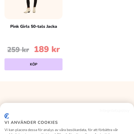
Pink Girls 50-tals Jacka
Det
Det
189
kr
259
kr
ursprungliga
nuvarande
Den
KÖP
här
priset
priset
produkten
har
var:
är:
flera
varianter.
259 kr.
189 kr.
De
Integritetspolicy
olika
KALASLAGRET
alternativen
VI ANVÄNDER COOKIES
kan
Vi kan placera dessa för analys av våra besökardata, för att förbättra vår