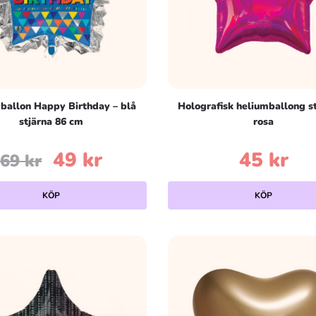
ballon Happy Birthday – blå
Holografisk heliumballong st
stjärna 86 cm
rosa
Det
Det
49
kr
45
kr
69
kr
ursprungliga
nuvarande
KÖP
KÖP
priset
priset
var:
är:
69 kr.
49 kr.