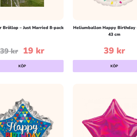
 Bröllop – Just Married 8-pack
Heliumballon Happy Birthday 
43 cm
Det
Det
19
kr
39
kr
39
kr
ursprungliga
nuvarande
KÖP
KÖP
priset
priset
var:
är:
39 kr.
19 kr.