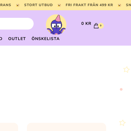
VERANS
STORT UTBUD
FRI FRAKT FRÅN 499 KR
0
KR
0
D
OUTLET
ÖNSKELISTA