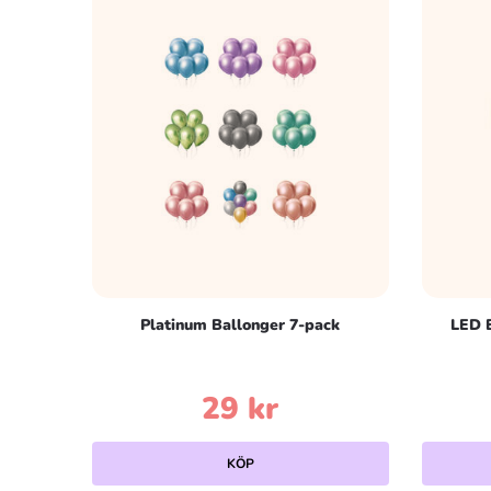
Platinum Ballonger 7-pack
LED B
29
kr
Den
KÖP
här