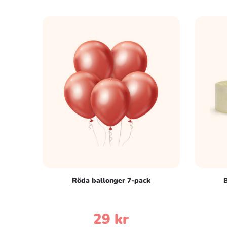
produkten
har
flera
varianter.
De
olika
alternativen
kan
väljas
på
produktsidan
Röda ballonger 7-pack
B
29
kr