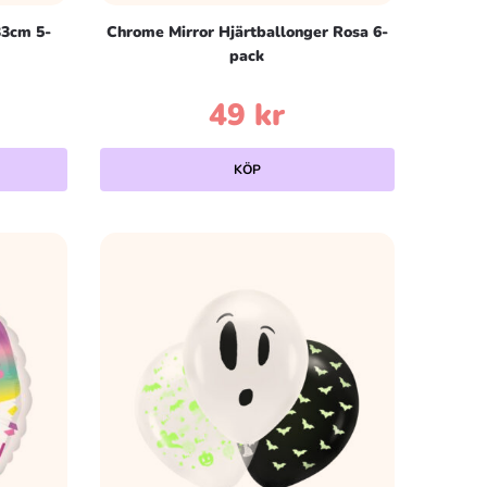
33cm 5-
Chrome Mirror Hjärtballonger Rosa 6-
pack
49
kr
KÖP