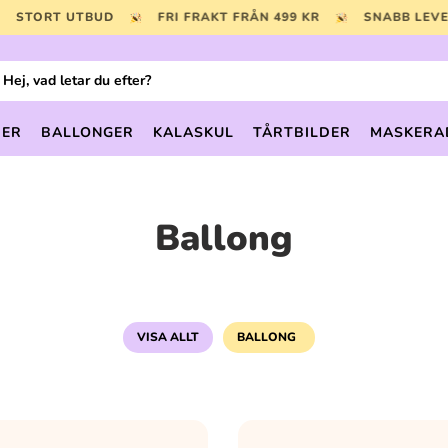
STORT UTBUD
FRI FRAKT FRÅN 499 KR
SNABB LE
uktsökning
DER
BALLONGER
KALASKUL
TÅRTBILDER
MASKERA
Ballong
VISA ALLT
BALLONG