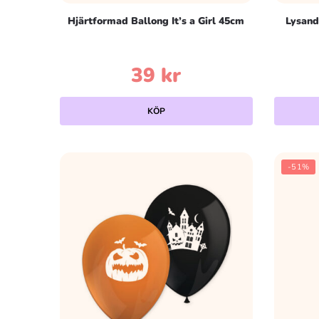
Hjärtformad Ballong It’s a Girl 45cm
Lysand
39
kr
KÖP
-51%