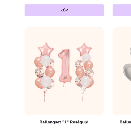
KÖP
Ballongset ”1” Roséguld
Ballo