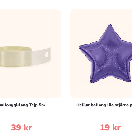
allonggirlang Tejp 5m
Heliumballong lila stjärna 
39
kr
19
kr