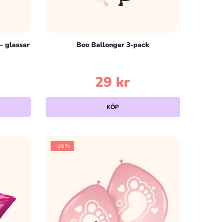
– glassar
Boo Ballonger 3-pack
29
kr
KÖP
-26%