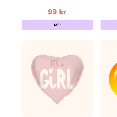
99
kr
KÖP