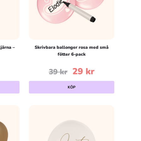
järna –
Skrivbara ballonger rosa med små
fötter 6-pack
Det
Det
29
kr
39
kr
ursprungliga
nuvarande
KÖP
priset
priset
var:
är:
39 kr.
29 kr.