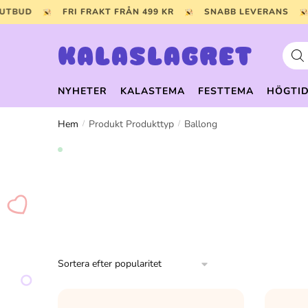
Skip
Skip
T UTBUD
FRI FRAKT FRÅN 499 KR
SNABB LEVERANS
to
to
navigation
content
Prod
KALASLAGRET
NYHETER
KALASTEMA
FESTTEMA
HÖGTI
Hem
Produkt Produkttyp
Ballong
/
/