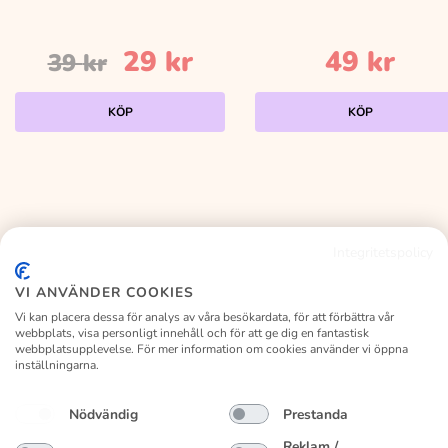
Det
Det
29
kr
49
kr
39
kr
ursprungliga
nuvarande
KÖP
KÖP
priset
priset
var:
är:
39 kr.
29 kr.
Integritetspolicy
KALASLAGRET
VI ANVÄNDER COOKIES
Vi kan placera dessa för analys av våra besökardata, för att förbättra vår
webbplats, visa personligt innehåll och för att ge dig en fantastisk
webbplatsupplevelse. För mer information om cookies använder vi öppna
inställningarna.
Facebook
Instagram
Nödvändig
Prestanda
Kundservice
Vanliga frågor
Om kalaslagret
Byte/retur
Reklam /