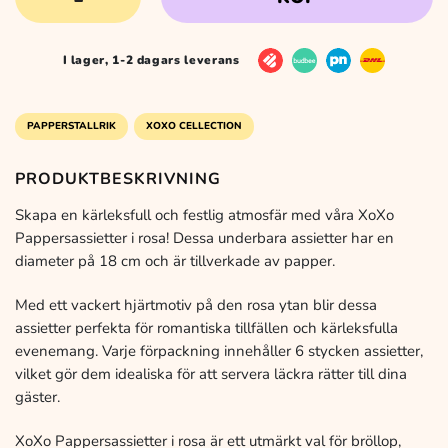
priset
priset
Collection
Tallrik
Rosa
I lager, 1-2 dagars leverans
var:
är:
18
cm
6-
49 kr.
39 kr.
PAPPERSTALLRIK
XOXO CELLECTION
pack
mängd
PRODUKTBESKRIVNING
Skapa en kärleksfull och festlig atmosfär med våra XoXo
Pappersassietter i rosa! Dessa underbara assietter har en
diameter på 18 cm och är tillverkade av papper.
Med ett vackert hjärtmotiv på den rosa ytan blir dessa
assietter perfekta för romantiska tillfällen och kärleksfulla
evenemang. Varje förpackning innehåller 6 stycken assietter,
vilket gör dem idealiska för att servera läckra rätter till dina
gäster.
XoXo Pappersassietter i rosa är ett utmärkt val för bröllop,