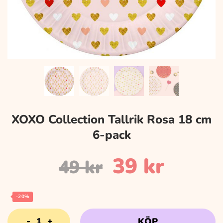
XOXO Collection Tallrik Rosa 18 cm
6-pack
Det
Det
39
kr
49
kr
ursprungli
nuvar
-20%
XOXO
KÖP