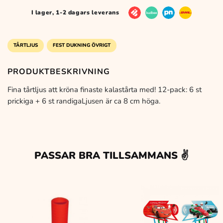
I lager, 1-2 dagars leverans
var:
är:
29 kr.
19 kr.
TÅRTLJUS
FEST DUKNING ÖVRIGT
PRODUKTBESKRIVNING
Fina tårtljus att kröna finaste kalastårta med! 12-pack: 6 st
prickiga + 6 st randigaLjusen är ca 8 cm höga.
PASSAR BRA TILLSAMMANS ✌️