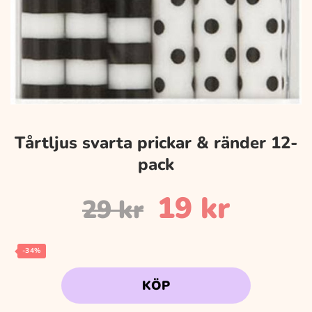
Tårtljus svarta prickar & ränder 12-
pack
Det
Det
19
kr
29
kr
ursprungli
nuvar
-34%
KÖP
priset
priset