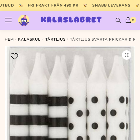
Skip
Skip
 UTBUD
FRI FRAKT FRÅN 499 KR
SNABB LEVERANS
to
to
navigation
content
KALASLAGRET
0
HEM
/
KALASKUL
/
TÅRTLJUS
/
TÅRTLJUS SVARTA PRICKAR & R
🔍