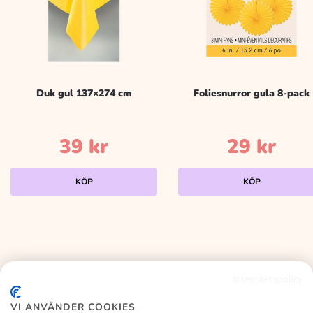
Duk gul 137×274 cm
Foliesnurror gula 8-pack
39
kr
29
kr
KÖP
KÖP
Integritetspolicy
KALASLAGRET
VI ANVÄNDER COOKIES