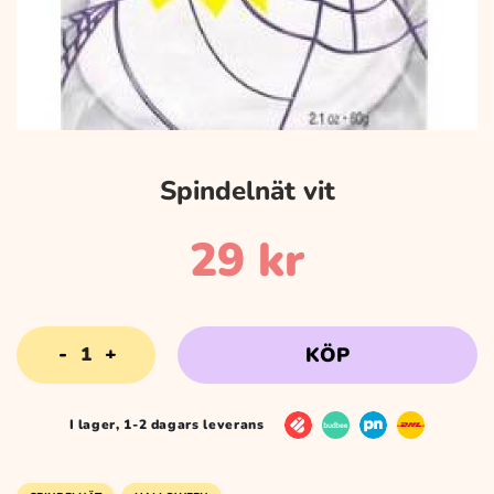
Spindelnät vit
29
kr
Spindelnät
KÖP
vit
mängd
I lager, 1-2 dagars leverans