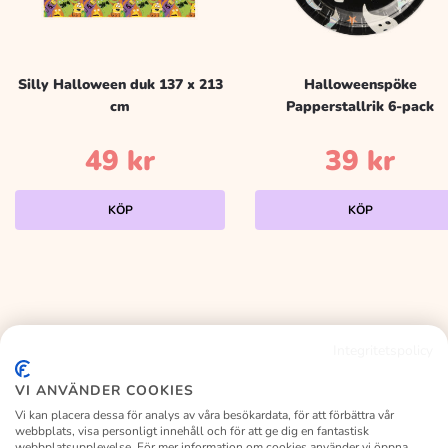
Silly Halloween duk 137 x 213
Halloweenspöke
cm
Papperstallrik 6-pack
49
kr
39
kr
KÖP
KÖP
Integritetspolicy
KALASLAGRET
VI ANVÄNDER COOKIES
Vi kan placera dessa för analys av våra besökardata, för att förbättra vår
webbplats, visa personligt innehåll och för att ge dig en fantastisk
webbplatsupplevelse. För mer information om cookies använder vi öppna