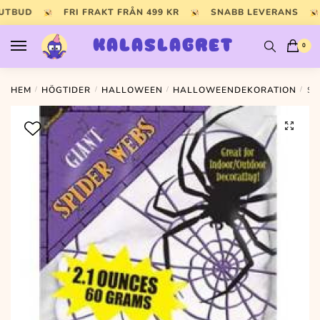
Skip
Skip
 UTBUD
FRI FRAKT FRÅN 499 KR
SNABB LEVERANS
to
to
navigation
content
KALASLAGRET
0
HEM
/
HÖGTIDER
/
HALLOWEEN
/
HALLOWEENDEKORATION
/
SP
🔍