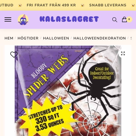
Skip
Skip
 UTBUD
FRI FRAKT FRÅN 499 KR
SNABB LEVERANS
to
to
navigation
content
KALASLAGRET
0
HEM
/
HÖGTIDER
/
HALLOWEEN
/
HALLOWEENDEKORATION
/
SP
🔍