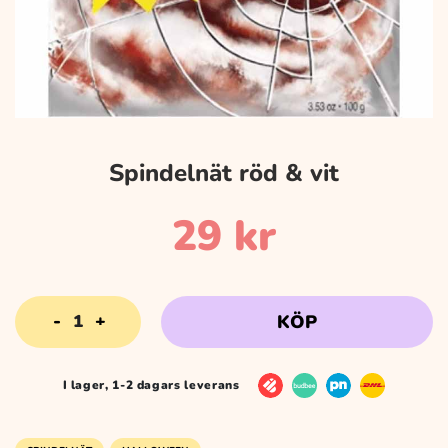
Spindelnät röd & vit
29
kr
Spindelnät
KÖP
röd
&
vit
I lager, 1-2 dagars leverans
mängd