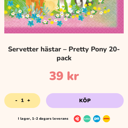
Servetter hästar – Pretty Pony 20-
pack
39
kr
Servetter
KÖP
hästar
-
Pretty
I lager, 1-2 dagars leverans
Pony