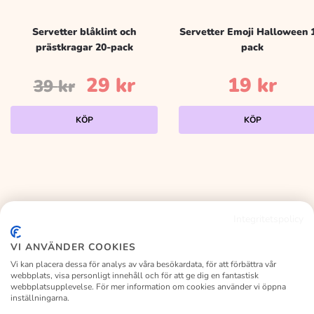
Servetter blåklint och
Servetter Emoji Halloween 
prästkragar 20-pack
pack
Det
Det
29
kr
19
kr
39
kr
ursprungliga
nuvarande
KÖP
KÖP
priset
priset
var:
är:
39 kr.
29 kr.
Integritetspolicy
KALASLAGRET
VI ANVÄNDER COOKIES
Vi kan placera dessa för analys av våra besökardata, för att förbättra vår
webbplats, visa personligt innehåll och för att ge dig en fantastisk
webbplatsupplevelse. För mer information om cookies använder vi öppna
inställningarna.