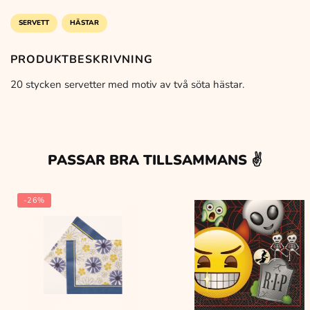
20-
pack
SERVETT
HÄSTAR
mängd
PRODUKTBESKRIVNING
20 stycken servetter med motiv av två söta hästar.
PASSAR BRA TILLSAMMANS ✌️
-26%