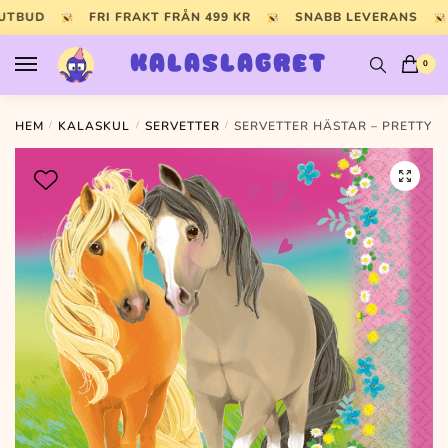
Skip
Skip
 UTBUD
FRI FRAKT FRÅN 499 KR
SNABB LEVERANS
to
to
navigation
content
KALASLAGRET
0
HEM
/
KALASKUL
/
SERVETTER
/
SERVETTER HÄSTAR – PRETTY P
🔍