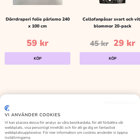
Dörrdraperi folie pärlemo 240
Cellofanpåsar svart och vi
x 100 cm
blommor 20-pack
Det
59
kr
29
kr
45
kr
urspr
n
KÖP
KÖP
priset
p
var:
ä
45 kr.
2
Integritetspolicy
KALASLAGRET
VI ANVÄNDER COOKIES
Vi kan placera dessa för analys av våra besökardata, för att förbättra vår
webbplats, visa personligt innehåll och för att ge dig en fantastisk
webbplatsupplevelse. För mer information om cookies använder vi öppna
inställningarna.