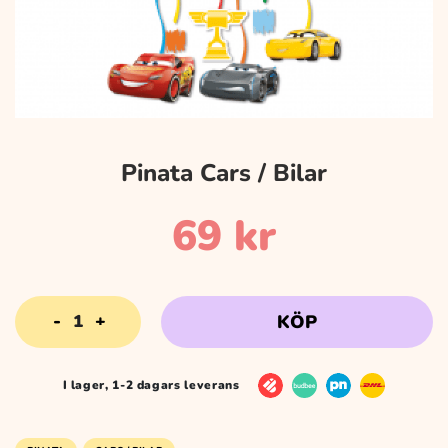
Pinata Cars / Bilar
69
kr
Pinata
KÖP
Cars
/
Bilar
I lager, 1-2 dagars leverans
mängd