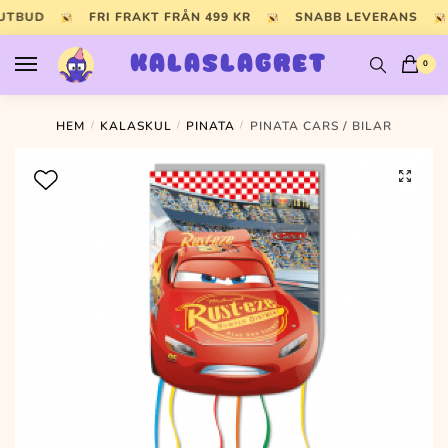
Skip
Skip
 UTBUD
FRI FRAKT FRÅN 499 KR
SNABB LEVERANS
to
to
navigation
content
KALASLAGRET
0
HEM
/
KALASKUL
/
PINATA
/
PINATA CARS / BILAR
🔍