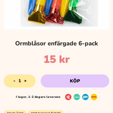
Ormblåsor enfärgade 6-pack
15
kr
Ormblåsor
KÖP
enfärgade
6-
pack
I lager, 1-2 dagars leverans
mängd