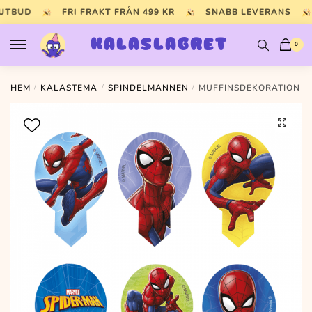
Skip
Skip
 UTBUD
FRI FRAKT FRÅN 499 KR
SNABB LEVERANS
to
to
navigation
content
KALASLAGRET
0
HEM
/
KALASTEMA
/
SPINDELMANNEN
/
MUFFINSDEKORATION S
🔍