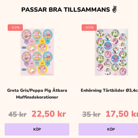
PASSAR BRA TILLSAMMANS ✌️
-50%
-50%
Greta Gris/Peppa Pig Ätbara
Enhörning Tårtbilder Ø3,4
Muffinsdekorationer
Det
Det
Det
22,50
kr
17,50
k
45
kr
35
kr
ursprungliga
nuvarande
ursprun
KÖP
KÖP