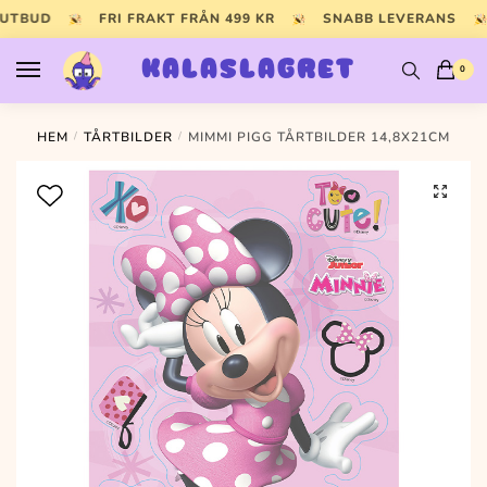
Skip
Skip
 UTBUD
FRI FRAKT FRÅN 499 KR
SNABB LEVERANS
to
to
navigation
content
KALASLAGRET
0
HEM
/
TÅRTBILDER
/
MIMMI PIGG TÅRTBILDER 14,8X21CM
🔍