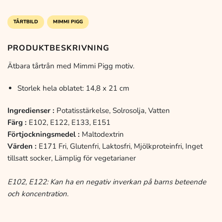
TÅRTBILD
MIMMI PIGG
PRODUKTBESKRIVNING
Ätbara tårtrån med Mimmi Pigg motiv.
Storlek hela oblatet: 14,8 x 21 cm
Ingredienser
:
Potatisstärkelse, Solrosolja, Vatten
Färg
:
E102, E122, E133, E151
Förtjockningsmedel
:
Maltodextrin
Värden
:
E171 Fri, Glutenfri, Laktosfri, Mjölkproteinfri, Inget
tillsatt socker, Lämplig för vegetarianer
E102, E122: Kan ha en negativ inverkan på barns beteende
och koncentration.