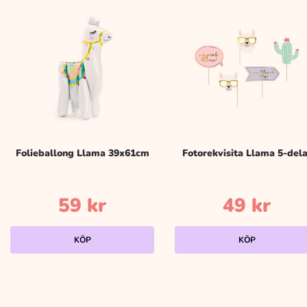
Folieballong Llama 39x61cm
Fotorekvisita Llama 5-dela
59
kr
49
kr
KÖP
KÖP