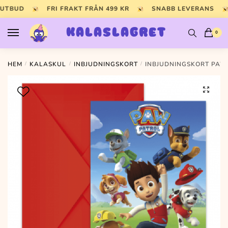
Skip
Skip
 UTBUD
FRI FRAKT FRÅN 499 KR
SNABB LEVERANS
to
to
navigation
content
KALASLAGRET
0
HEM
/
KALASKUL
/
INBJUDNINGSKORT
/
INBJUDNINGSKORT PAW
🔍