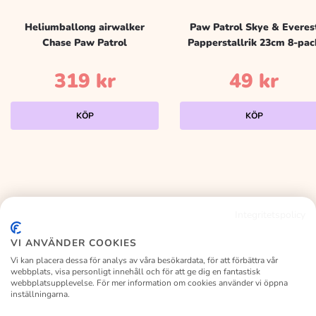
Heliumballong airwalker
Paw Patrol Skye & Everes
Chase Paw Patrol
Papperstallrik 23cm 8-pac
319
kr
49
kr
KÖP
KÖP
Integritetspolicy
KALASLAGRET
VI ANVÄNDER COOKIES
Vi kan placera dessa för analys av våra besökardata, för att förbättra vår
webbplats, visa personligt innehåll och för att ge dig en fantastisk
webbplatsupplevelse. För mer information om cookies använder vi öppna
inställningarna.
Facebook
Instagram