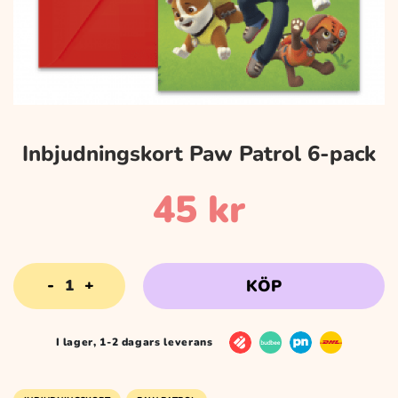
Inbjudningskort Paw Patrol 6-pack
45
kr
Inbjudningskort
KÖP
Paw
Patrol
6-
I lager, 1-2 dagars leverans
pack
mängd