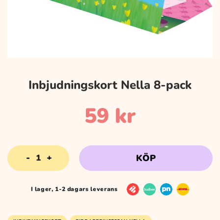
Inbjudningskort Nella 8-pack
59
kr
Inbjudningskort
KÖP
Nella
8-
pack
I lager, 1-2 dagars leverans
mängd