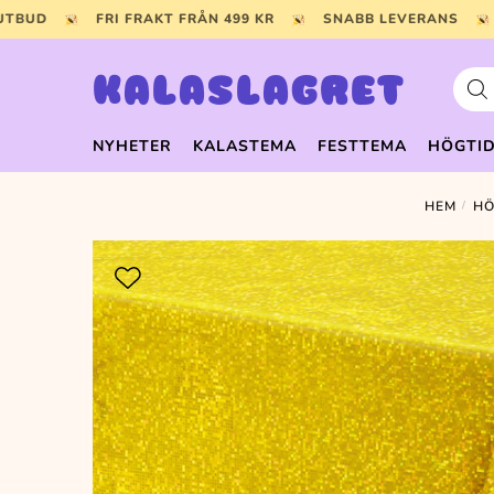
Skip
Skip
 UTBUD
FRI FRAKT FRÅN 499 KR
SNABB LEVERANS
to
to
navigation
content
Prod
KALASLAGRET
NYHETER
KALASTEMA
FESTTEMA
HÖGTI
HEM
/
HÖ