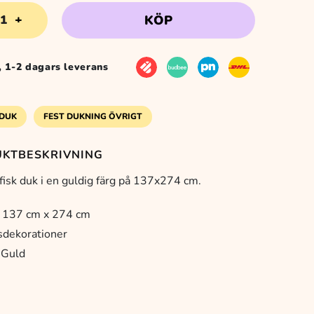
ografisk
KÖP
priset
priset
k
d
7x274cm
r, 1-2 dagars leverans
var:
är:
ngd
59 kr.
39 kr.
DUK
FEST DUKNING ÖVRIGT
KTBESKRIVNING
fisk duk i en guldig färg på 137x274 cm.
: 137 cm x 274 cm
sdekorationer
 Guld