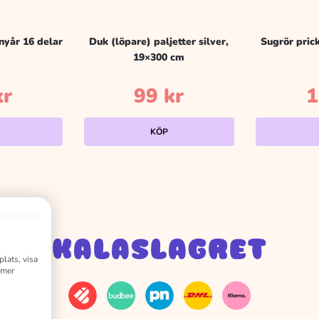
nyår 16 delar
Duk (löpare) paljetter silver,
Sugrör pric
19×300 cm
kr
99
kr
KÖP
tetspolicy
KALASLAGRET
plats, visa
 mer