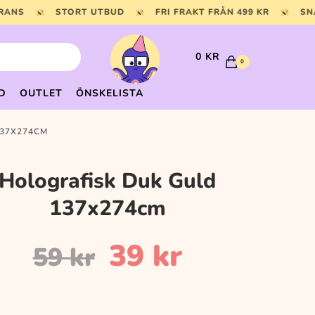
ERANS
STORT UTBUD
FRI FRAKT FRÅN 499 KR
S
0
KR
0
D
OUTLET
ÖNSKELISTA
137X274CM
Holografisk Duk Guld
137x274cm
Det
Det
39
kr
59
kr
ursprungliga
nuvarand