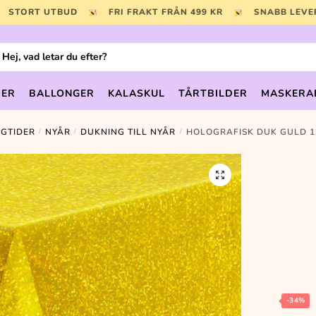
STORT UTBUD
FRI FRAKT FRÅN 499 KR
SNABB LEV
uktsökning
DER
BALLONGER
KALASKUL
TÅRTBILDER
MASKERA
GTIDER
/
NYÅR
/
DUKNING TILL NYÅR
/
HOLOGRAFISK DUK GULD 
🔍
-34%