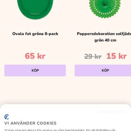
Ovala fat gröna 8-pack
Pappersdekoration solfjäd
grön 40 cm
Det
65
kr
15
kr
29
kr
urspr
n
KÖP
KÖP
priset
p
var:
ä
29 kr.
1
Integritetspolicy
KALASLAGRET
VI ANVÄNDER COOKIES
Vi kan placera dessa för analys av våra besökardata, för att förbättra vår