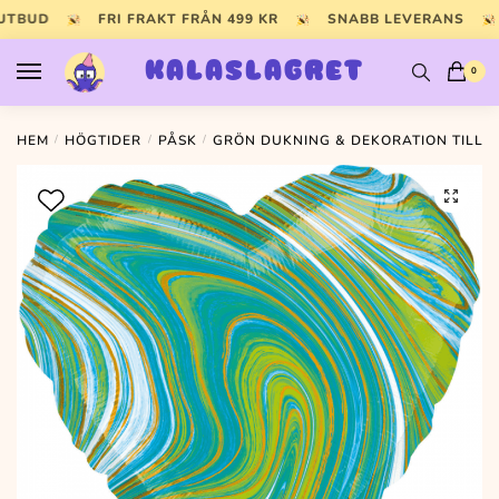
Skip
Skip
 UTBUD
FRI FRAKT FRÅN 499 KR
SNABB LEVERANS
to
to
navigation
content
KALASLAGRET
0
HEM
/
HÖGTIDER
/
PÅSK
/
GRÖN DUKNING & DEKORATION TILL 
🔍