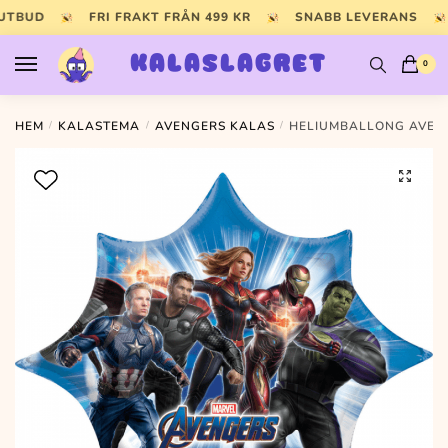
Skip
Skip
 UTBUD
FRI FRAKT FRÅN 499 KR
SNABB LEVERANS
to
to
navigation
content
KALASLAGRET
0
HEM
/
KALASTEMA
/
AVENGERS KALAS
/
HELIUMBALLONG AVEN
🔍