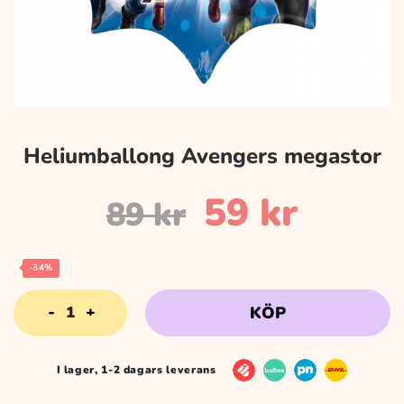
Heliumballong Avengers megastor
Det
Det
59
kr
89
kr
ursprungli
nuvar
-34%
Heliumballong
KÖP
priset
priset
Avengers
megastor
mängd
I lager, 1-2 dagars leverans
var:
är: