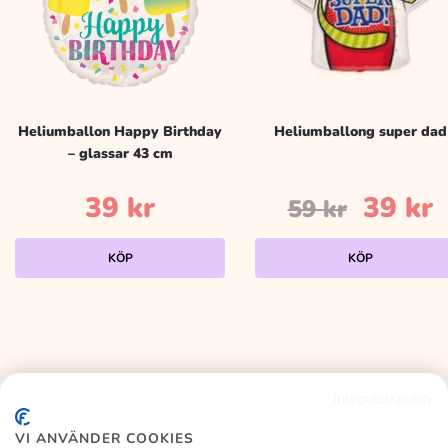
Heliumballon Happy Birthday
Heliumballong super dad
– glassar 43 cm
Det
39
kr
39
kr
59
kr
urspr
n
KÖP
KÖP
priset
p
var:
ä
59 kr.
3
Integritetspolicy
KALASLAGRET
VI ANVÄNDER COOKIES