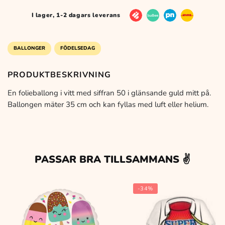
mängd
I lager, 1-2 dagars leverans
BALLONGER
FÖDELSEDAG
PRODUKTBESKRIVNING
En folieballong i vitt med siffran 50 i glänsande guld mitt på.
Ballongen mäter 35 cm och kan fyllas med luft eller helium.
PASSAR BRA TILLSAMMANS ✌️
-34%