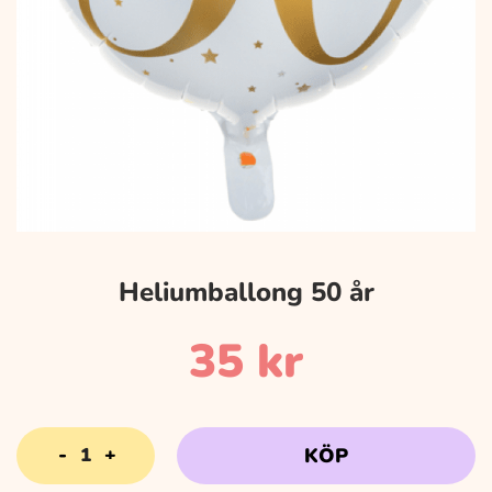
Heliumballong 50 år
35
kr
Heliumballong
KÖP
50
år