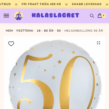
Skip
Skip
 UTBUD
FRI FRAKT FRÅN 499 KR
SNABB LEVERANS
to
to
navigation
content
KALASLAGRET
0
HEM
/
FESTTEMA
/
18 - 80 ÅR
/
50
/
HELIUMBALLONG 50 ÅR
🔍