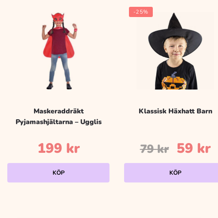
-25%
Maskeraddräkt
Klassisk Häxhatt Barn
Pyjamashjältarna – Ugglis
Det
199
kr
59
kr
79
kr
urspr
n
KÖP
KÖP
priset
p
var:
ä