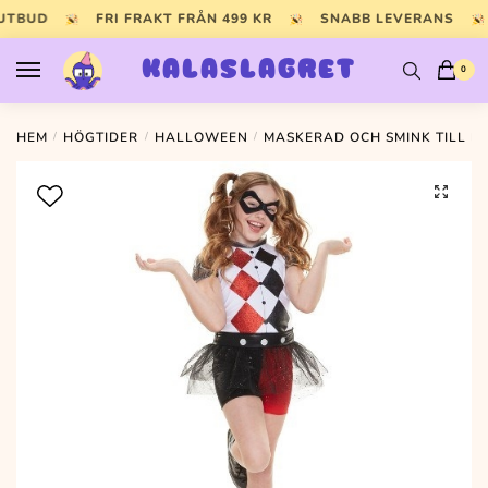
Skip
Skip
 UTBUD
FRI FRAKT FRÅN 499 KR
SNABB LEVERANS
to
to
navigation
content
KALASLAGRET
0
HEM
/
HÖGTIDER
/
HALLOWEEN
/
MASKERAD OCH SMINK TILL 
🔍