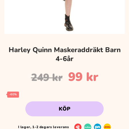
Harley Quinn Maskeraddräkt Barn
4-6år
Det
Det
99
kr
249
kr
ursprungl
nuva
-60%
KÖP
priset
prise
I lager, 1-2 dagars leverans