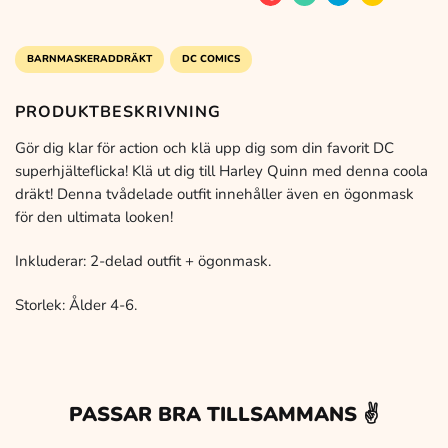
var:
är:
249 kr.
99 kr
BARNMASKERADDRÄKT
DC COMICS
PRODUKTBESKRIVNING
Gör dig klar för action och klä upp dig som din favorit DC
superhjälteflicka! Klä ut dig till Harley Quinn med denna coola
dräkt! Denna tvådelade outfit innehåller även en ögonmask
för den ultimata looken!
Inkluderar: 2-delad outfit + ögonmask.
Storlek: Ålder 4-6.
PASSAR BRA TILLSAMMANS ✌️