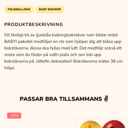
-
boy
FOLIEBALLONG
BABY SHOWER
mängd
PRODUKTBESKRIVNING
Ett färdigt kit av ljusblåa ballongbokstäver som bildar ordet
BABYI paketet medföljer en rör som hjälper dig att blåsa upp
bokstäverna. dessa ska fyllas med luft. Det medföljr också ett
snöre som du fäster på valfri plats och sen trär upp
bokstäverna på. Jättefin dekoration! Bokstäverna mäter 36 cm
höga.
PASSAR BRA TILLSAMMANS ✌️
-20%