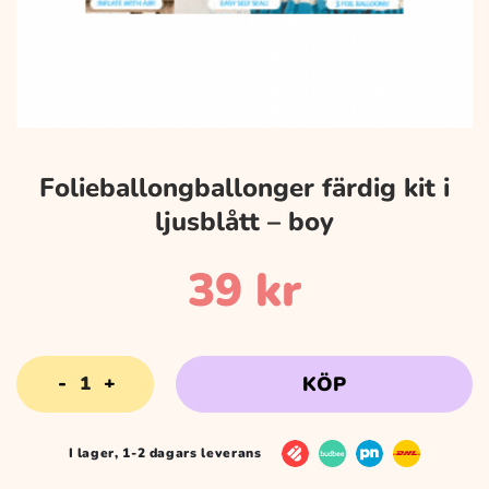
Folieballongballonger färdig kit i
ljusblått – boy
39
kr
Folieballongballonger
KÖP
färdig
kit
i
I lager, 1-2 dagars leverans
ljusblått