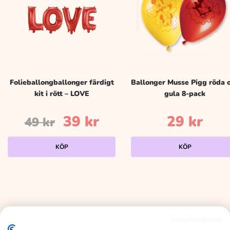
Folieballongballonger färdigt
Ballonger Musse Pigg röda 
kit i rött – LOVE
gula 8-pack
Det
Det
39
kr
29
kr
49
kr
ursprungliga
nuvarande
KÖP
KÖP
priset
priset
var:
är:
49 kr.
39 kr.
Integritetspolicy
KALASLAGRET