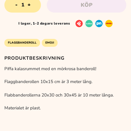
35 k
Flaggbanderoll
KÖP
mörkrosa
-
flera
I lager, 1-2 dagars leverans
storlekar
mängd
FLAGGBANDEROLL
EMOJI
PRODUKTBESKRIVNING
Piffa kalasrummet med en mörkrosa banderoll!
Flaggbanderollen 10x15 cm är 3 meter lång.
Flabbanderollerna 20x30 och 30x45 är 10 meter långa.
Materialet är plast.