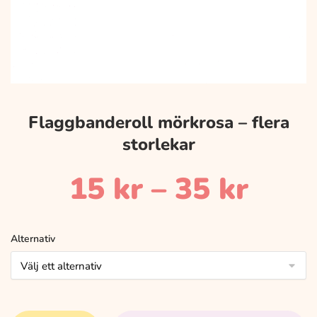
Flaggbanderoll mörkrosa – flera
storlekar
Prisi
15
kr
–
35
kr
15 k
Alternativ
till