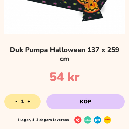
Duk Pumpa Halloween 137 x 259
cm
54
kr
Duk
KÖP
Pumpa
Halloween
137
I lager, 1-2 dagars leverans
x