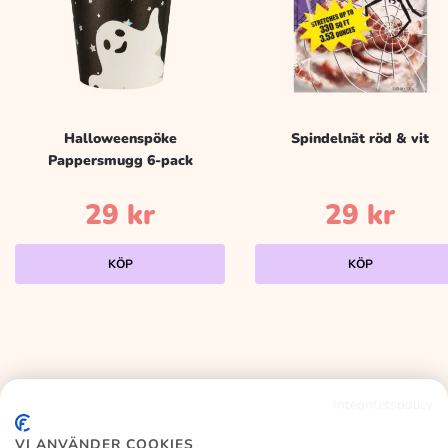
Halloweenspöke
Spindelnät röd & vit
Pappersmugg 6-pack
29
kr
29
kr
KÖP
KÖP
Integritetspolicy
KALASLAGRET
VI ANVÄNDER COOKIES