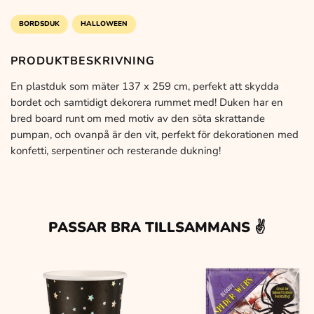
259
cm
BORDSDUK
HALLOWEEN
mängd
PRODUKTBESKRIVNING
En plastduk som mäter 137 x 259 cm, perfekt att skydda
bordet och samtidigt dekorera rummet med! Duken har en
bred board runt om med motiv av den söta skrattande
pumpan, och ovanpå är den vit, perfekt för dekorationen med
konfetti, serpentiner och resterande dukning!
PASSAR BRA TILLSAMMANS ✌️