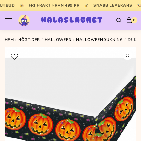
Skip
Skip
 UTBUD
FRI FRAKT FRÅN 499 KR
SNABB LEVERANS
to
to
navigation
content
KALASLAGRET
0
HEM
/
HÖGTIDER
/
HALLOWEEN
/
HALLOWEENDUKNING
/
DUK P
🔍