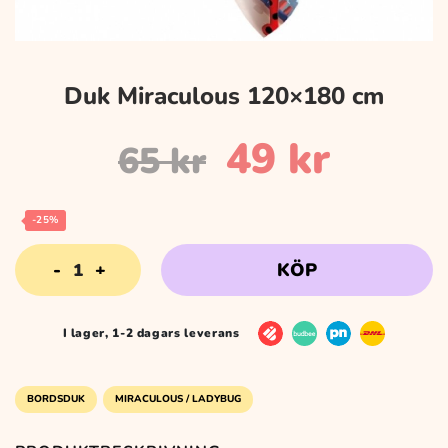
Duk Miraculous 120×180 cm
Det
Det
49
kr
65
kr
ursprungli
nuvar
-25%
Duk
KÖP
priset
priset
Miraculous
120x180
cm
I lager, 1-2 dagars leverans
var:
är:
mängd
65 kr.
49 kr.
BORDSDUK
MIRACULOUS / LADYBUG