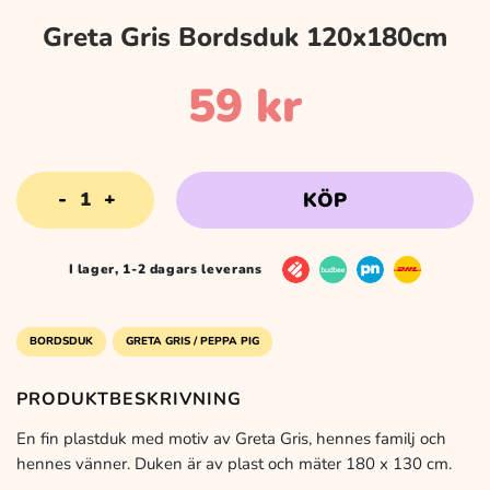
Greta Gris Bordsduk 120x180cm
59
kr
Greta
KÖP
Gris
Bordsduk
120x180cm
I lager, 1-2 dagars leverans
mängd
BORDSDUK
GRETA GRIS / PEPPA PIG
PRODUKTBESKRIVNING
En fin plastduk med motiv av Greta Gris, hennes familj och
hennes vänner. Duken är av plast och mäter 180 x 130 cm.