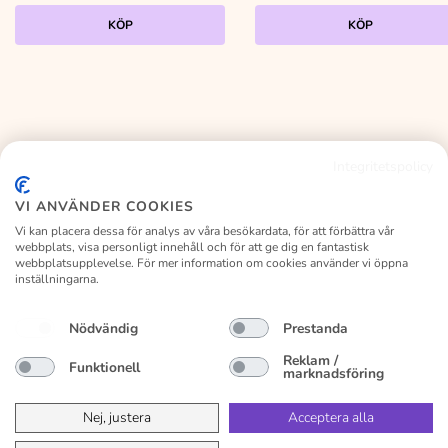
KÖP
KÖP
Integritetspolicy
KALASLAGRET
VI ANVÄNDER COOKIES
Vi kan placera dessa för analys av våra besökardata, för att förbättra vår
webbplats, visa personligt innehåll och för att ge dig en fantastisk
webbplatsupplevelse. För mer information om cookies använder vi öppna
inställningarna.
Facebook
Instagram
Nödvändig
Prestanda
Kundservice
Vanliga frågor
Om kalaslagret
Byte/retur
Reklam /
Funktionell
marknadsföring
Köpvillkor
Privacy Policy
Nej, justera
Acceptera alla