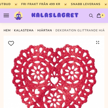
Skip
Skip
 UTBUD
FRI FRAKT FRÅN 499 KR
SNABB LEVERANS
to
to
navigation
content
KALASLAGRET
0
HEM
/
KALASTEMA
/
HJÄRTAN
/
DEKORATION GLITTRANDE HJÄRT
🔍