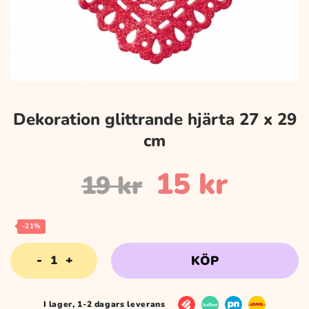
Dekoration glittrande hjärta 27 x 29
cm
Det
Det
15
kr
19
kr
ursprungli
nuvar
-21%
Dekoration
KÖP
priset
priset
glittrande
hjärta
27
I lager, 1-2 dagars leverans