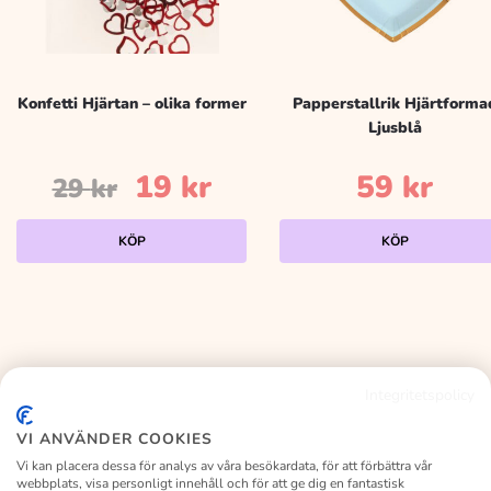
Konfetti Hjärtan – olika former
Papperstallrik Hjärtforma
Ljusblå
Det
Det
19
kr
59
kr
29
kr
ursprungliga
nuvarande
KÖP
KÖP
priset
priset
var:
är:
29 kr.
19 kr.
Integritetspolicy
KALASLAGRET
VI ANVÄNDER COOKIES
Vi kan placera dessa för analys av våra besökardata, för att förbättra vår
webbplats, visa personligt innehåll och för att ge dig en fantastisk