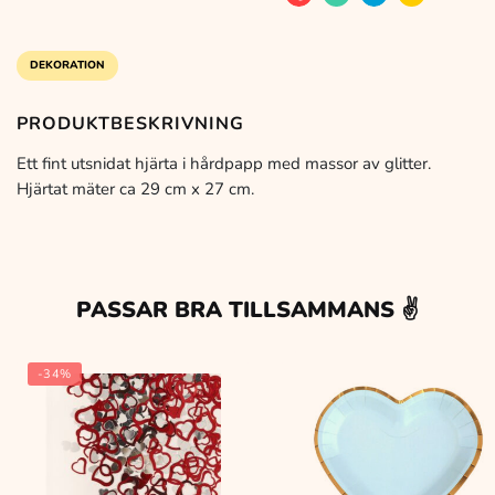
var:
är:
x
29
cm
19 kr.
15 kr.
DEKORATION
mängd
PRODUKTBESKRIVNING
Ett fint utsnidat hjärta i hårdpapp med massor av glitter.
Hjärtat mäter ca 29 cm x 27 cm.
PASSAR BRA TILLSAMMANS ✌️
-34%