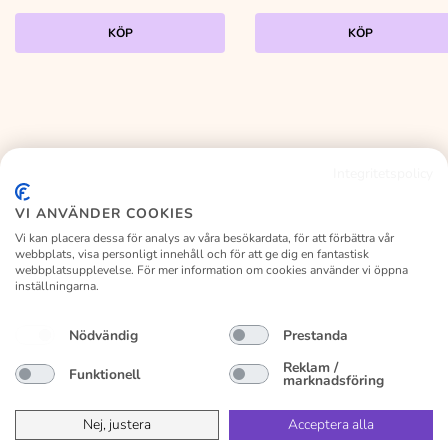
KÖP
KÖP
Integritetspolicy
KALASLAGRET
VI ANVÄNDER COOKIES
Vi kan placera dessa för analys av våra besökardata, för att förbättra vår
webbplats, visa personligt innehåll och för att ge dig en fantastisk
webbplatsupplevelse. För mer information om cookies använder vi öppna
inställningarna.
Facebook
Instagram
Nödvändig
Prestanda
Kundservice
Vanliga frågor
Om kalaslagret
Byte/retur
Reklam /
Funktionell
marknadsföring
Köpvillkor
Privacy Policy
Nej, justera
Acceptera alla