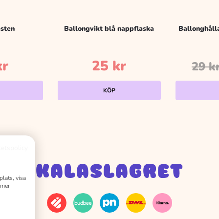
ästen
Ballongvikt blå nappflaska
Ballonghålla
kr
25
kr
29
k
KÖP
tetspolicy
KALASLAGRET
plats, visa
 mer