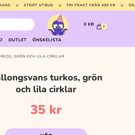
ERANS
STORT UTBUD
FRI FRAKT FRÅN 499 KR
SN
0
KR
0
D
OUTLET
ÖNSKELISTA
RKOS, GRÖN OCH LILA CIRKLAR
llongsvans turkos, grön
och lila cirklar
35
kr