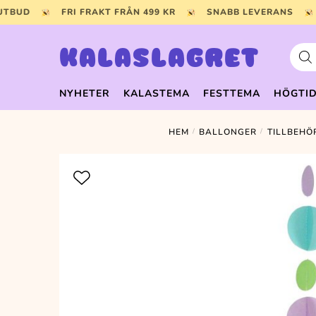
Skip
Skip
 UTBUD
FRI FRAKT FRÅN 499 KR
SNABB LEVERANS
to
to
navigation
content
Prod
KALASLAGRET
NYHETER
KALASTEMA
FESTTEMA
HÖGTI
HEM
/
BALLONGER
/
TILLBEHÖ