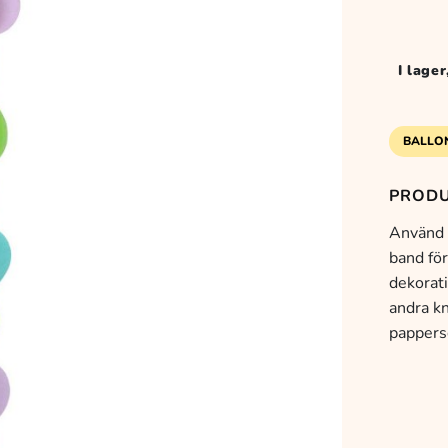
I lage
BALLO
PRODU
Använd d
band för
dekorat
andra kn
pappers