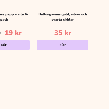
re papp – vita 6-
Ballongsvans guld, silver och
pack
svarta cirklar
Det
Det
19
kr
35
kr
r
ursprungliga
nuvarande
KÖP
KÖP
priset
priset
var:
är:
29 kr.
19 kr.