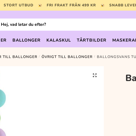
STORT UTBUD
FRI FRAKT FRÅN 499 KR
SNABB LEV
uktsökning
DER
BALLONGER
KALASKUL
TÅRTBILDER
MASKERA
R TILL BALLONGER
/
ÖVRIGT TILL BALLONGER
/
BALLONGSVANS TU
🔍
Ba