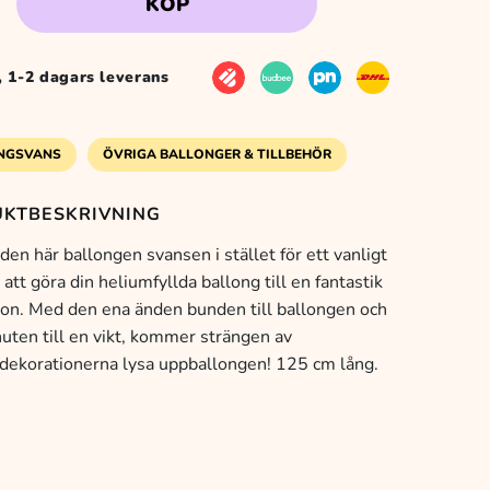
KÖP
r, 1-2 dagars leverans
NGSVANS
ÖVRIGA BALLONGER & TILLBEHÖR
KTBESKRIVNING
en här ballongen svansen i stället för ett vanligt
 att göra din heliumfyllda ballong till en fantastik
ion. Med den ena änden bunden till ballongen och
uten till en vikt, kommer strängen av
dekorationerna lysa uppballongen! 125 cm lång.