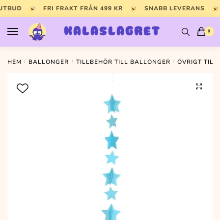
Skip
Skip
 UTBUD
FRI FRAKT FRÅN 499 KR
SNABB LEVERANS
to
to
navigation
content
KALASLAGRET
0
HEM
/
BALLONGER
/
TILLBEHÖR TILL BALLONGER
/
ÖVRIGT TIL
🔍