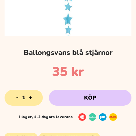
Ballongsvans blå stjärnor
35
kr
Ballongsvans
KÖP
blå
stjärnor
mängd
I lager, 1-2 dagars leverans