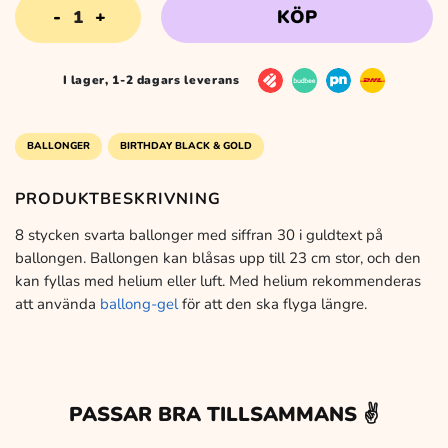
Ballonger
KÖP
Svart
&
Guld
I lager, 1-2 dagars leverans
30
år,
8-
BALLONGER
BIRTHDAY BLACK & GOLD
pack
mängd
PRODUKTBESKRIVNING
8 stycken svarta ballonger med siffran 30 i guldtext på
ballongen. Ballongen kan blåsas upp till 23 cm stor, och den
kan fyllas med helium eller luft. Med helium rekommenderas
att använda
ballong-gel
för att den ska flyga längre.
PASSAR BRA TILLSAMMANS ✌️