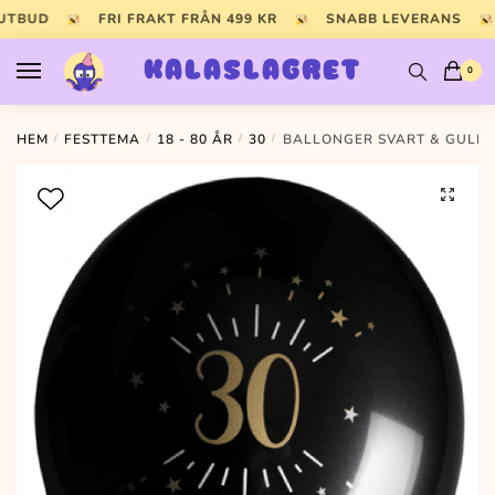
Skip
Skip
 UTBUD
FRI FRAKT FRÅN 499 KR
SNABB LEVERANS
to
to
navigation
content
KALASLAGRET
0
HEM
/
FESTTEMA
/
18 - 80 ÅR
/
30
/
BALLONGER SVART & GULD 3
🔍