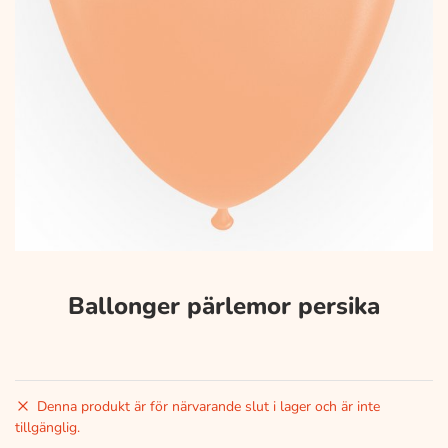
Ballonger pärlemor persika
Denna produkt är för närvarande slut i lager och är inte
tillgänglig.