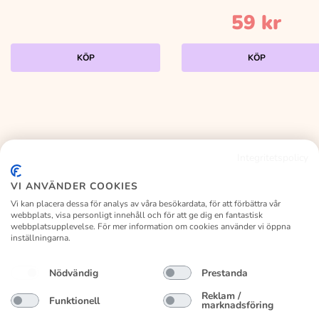
59
kr
KÖP
KÖP
Integritetspolicy
KALASLAGRET
VI ANVÄNDER COOKIES
Vi kan placera dessa för analys av våra besökardata, för att förbättra vår
webbplats, visa personligt innehåll och för att ge dig en fantastisk
webbplatsupplevelse. För mer information om cookies använder vi öppna
inställningarna.
Facebook
Instagram
Nödvändig
Prestanda
Kundservice
Vanliga frågor
Om kalaslagret
Byte/retur
Reklam /
Funktionell
marknadsföring
Köpvillkor
Privacy Policy