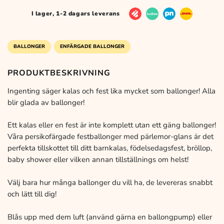
I lager, 1-2 dagars leverans
BALLONGER
ENFÄRGADE BALLONGER
PRODUKTBESKRIVNING
Ingenting säger kalas och fest lika mycket som ballonger! Alla
blir glada av ballonger!
Ett kalas eller en fest är inte komplett utan ett gäng ballonger!
Våra persikofärgade festballonger med pärlemor-glans är det
perfekta tillskottet till ditt barnkalas, födelsedagsfest, bröllop,
baby shower eller vilken annan tillställnings om helst!
Välj bara hur många ballonger du vill ha, de levereras snabbt
och lätt till dig!
Blås upp med dem luft (använd gärna en ballongpump) eller