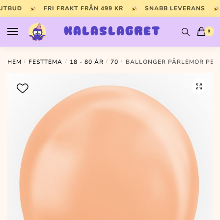
Skip
Skip
 UTBUD
FRI FRAKT FRÅN 499 KR
SNABB LEVERANS
to
to
navigation
content
KALASLAGRET
0
HEM
/
FESTTEMA
/
18 - 80 ÅR
/
70
/
BALLONGER PÄRLEMOR PER
🔍