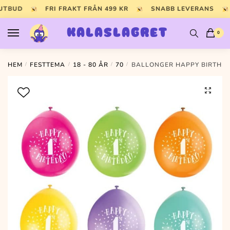
Skip
Skip
 UTBUD
FRI FRAKT FRÅN 499 KR
SNABB LEVERANS
to
to
navigation
content
KALASLAGRET
0
HEM
/
FESTTEMA
/
18 - 80 ÅR
/
70
/
BALLONGER HAPPY BIRTHDAY
🔍