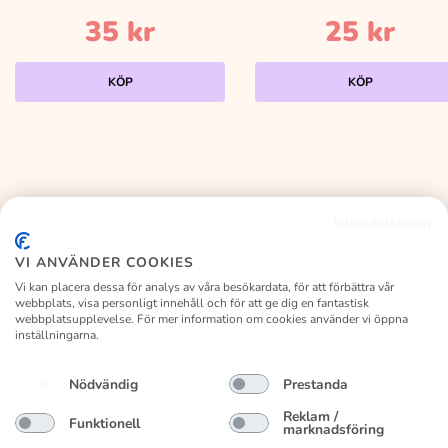
35
kr
25
kr
KÖP
KÖP
Integritetspolicy
KALASLAGRET
VI ANVÄNDER COOKIES
Vi kan placera dessa för analys av våra besökardata, för att förbättra vår
webbplats, visa personligt innehåll och för att ge dig en fantastisk
webbplatsupplevelse. För mer information om cookies använder vi öppna
inställningarna.
Facebook
Instagram
Nödvändig
Prestanda
Kundservice
Vanliga frågor
Om kalaslagret
Byte/retur
Reklam /
Funktionell
marknadsföring
Köpvillkor
Privacy Policy