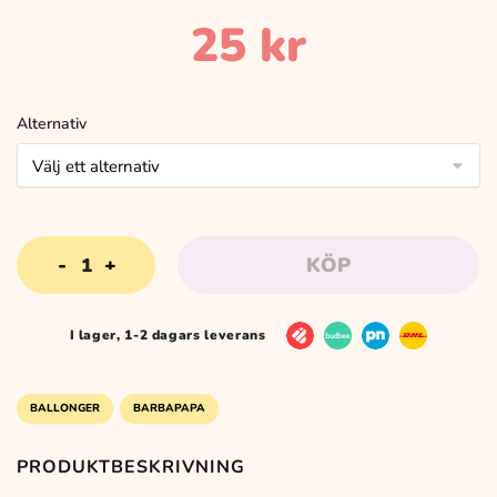
25
kr
Alternativ
Ballonger
KÖP
Happy
Birthday
med
I lager, 1-2 dagars leverans
siffra
(1-
10)
BALLONGER
BARBAPAPA
mängd
PRODUKTBESKRIVNING