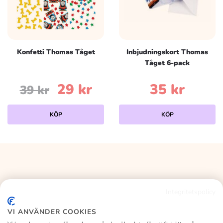
Konfetti Thomas Tåget
Inbjudningskort Thomas
Tåget 6-pack
Det
Det
29
kr
35
kr
39
kr
ursprungliga
nuvarande
KÖP
KÖP
priset
priset
var:
är:
39 kr.
29 kr.
Integritetspolicy
KALASLAGRET
VI ANVÄNDER COOKIES