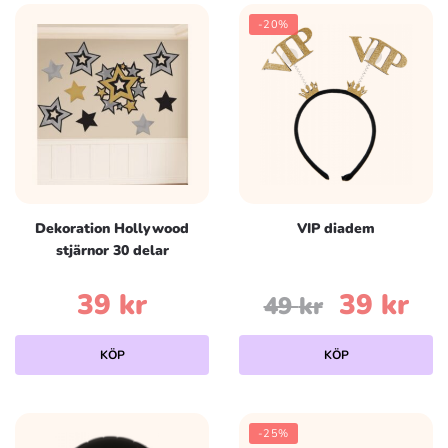
-20%
Dekoration Hollywood
VIP diadem
stjärnor 30 delar
Det
De
39
kr
39
kr
49
kr
ursprun
nu
KÖP
KÖP
priset
pri
var:
är:
-25%