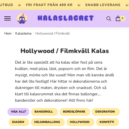
Skip
Skip
 UTBUD
FRI FRAKT FRÅN 499 KR
SNABB LEVERANS
to
to
navigation
content
KALASLAGRET
0
Hem
/
Kalastema
/
Hollywood / Filmkväll
Hollywood / Filmkväll Kalas
Det är lite speciellt att ha kalas eller fest på sena
kvällen, med pizza, läsk, popcorn och en film. Det är
mysigt, mörke och lite vuxet! Men man vill kanske ändå
har det lite festligt! Här hittar ni dekorationerna och
dukningen till maten, drycken och snackset. Och så
klart till kalasrummet ska det finnas ballonger,
banderoller och dekorationer! Allt finns här!
VISA ALLT
BANDEROLL
BORDSLÖPARE
DEKORATION
DIADEM
HELIUMBALLONG
HOLLYWOOD
KONFETTI