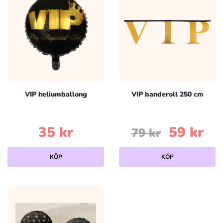
49 kr.
39 
VIP heliumballong
VIP banderoll 250 cm
Det
De
35
kr
59
kr
79
kr
ursprun
nu
KÖP
KÖP
priset
pri
var:
är:
79 kr.
59 